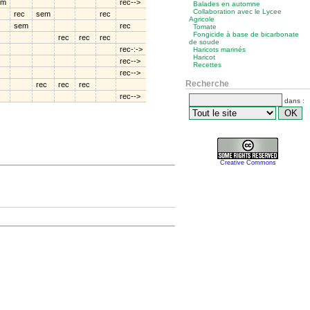
em
rec-->
Balades en automne
Collaboration avec le Lycee
rec
sem
rec
Agricole
sem
rec
Tomate
Fongicide à base de bicarbonate
rec
rec
rec
de soude
rec-:->
Haricots marinés
Haricot
rec-->
Recettes
rec-->
Recherche
rec
rec
rec
rec-->
dans :
Creative Commons