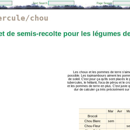
Text Search
Page Search
ercule/chou
t de semis-recolte pour les légumes de 
Les choux et les pommes de terre s'aimen
possible. Les topinambours aiment les pomme
de soleil. C'est pour ça qu'ils sont placés l
tubercules, le hélianti, l'oca de pérou et le 
et les pommes de terre en plus. C'est juste 
dur de calculer ça très précisément sur l
Mar
Avr
Ma
Brocoli
Chou Blanc
sem
Chou-Fleur
s