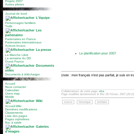
Projets 2007
Autres pilotes
Journal de bord
L'équipe
Personnages familiers
Trolls
Les
partenaires
Partenaires en France
Partenaires internationaux
Acteurs locaux
La presse
Le planification pour 2007
La Manche Libre
La semaine du DD
Ouest France
Documents
utiles
Documents à télécharger
(note : mon français n'est pas parfait, je suis en 
Accueil
Nous contacter
Calendrier
Collaborateurs de cette page:
elsa
.
Users map
Page modifiée dernièrement le Mer 28 Février, 2007 [20:2
Mobile
Wiki
source
historique
similaire
Accueil-Wiki
Dernières modifications
Classements
Liste des pages
Pages orphelines
Bac à sable
Galeries
d'images