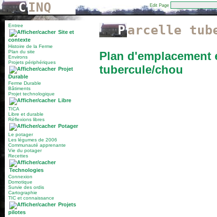
C
INQ
Edit Page
Entree
Parcelle tub
Site et
contexte
Histoire de la Ferme
Plan du site
Plan d'emplacement e
Environs
Projets périphériques
tubercule/chou
Projet
Durable
Ferme Durable
Bâtiments
Projet technologique
Libre
TICA
Libre et durable
Réflexions libres
Potager
Le potager
Les légumes de 2006
Communauté apprenante
Vie du potager
Recettes
Technologies
Connexion
Domotique
Survie des ordis
Cartographie
TIC et connaissance
Projets
pilotes