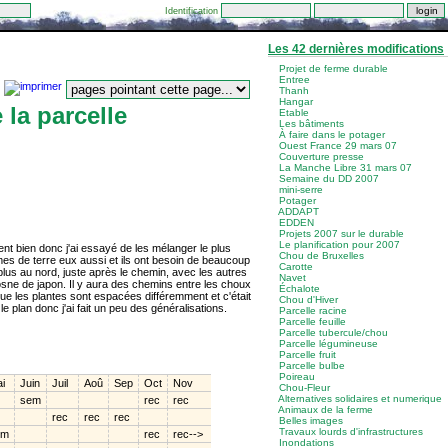
Identification
Les 42 dernières modifications
Projet de ferme durable
Entree
Thanh
Hangar
la parcelle
Etable
Les bâtiments
À faire dans le potager
Ouest France 29 mars 07
Couverture presse
La Manche Libre 31 mars 07
Semaine du DD 2007
mini-serre
Potager
ADDAPT
EDDEN
Projets 2007 sur le durable
Le planification pour 2007
t bien donc j'ai essayé de les mélanger le plus
Chou de Bruxelles
s de terre eux aussi et ils ont besoin de beaucoup
Carotte
e plus au nord, juste après le chemin, avec les autres
Navet
crosne de japon. Il y aura des chemins entre les choux
Échalote
que les plantes sont espacées différemment et c'était
Chou d'Hiver
e plan donc j'ai fait un peu des généralisations.
Parcelle racine
Parcelle feuille
Parcelle tubercule/chou
Parcelle légumineuse
Parcelle fruit
Parcelle bulbe
Poireau
i
Juin
Juil
Aoû
Sep
Oct
Nov
Chou-Fleur
Alternatives solidaires et numerique
sem
rec
rec
Animaux de la ferme
rec
rec
rec
Belles images
Travaux lourds d'infrastructures
em
rec
rec-->
Inondations