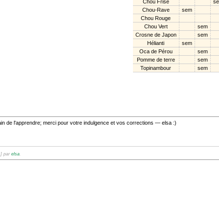
Chou Frisé
s
Chou-Rave
sem
Chou Rouge
Chou Vert
sem
Crosne de Japon
sem
Hélianti
sem
Oca de Pérou
sem
Pomme de terre
sem
Topinambour
sem
train de l'apprendre; merci pour votre indulgence et vos corrections — elsa :)
1] par
elsa
.