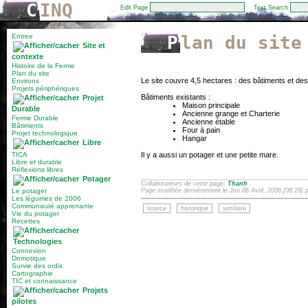
C
INQ
Edit Page
Text Search
Entree
Plan du site
Site et
contexte
Histoire de la Ferme
Plan du site
Le site couvre 4,5 hectares : des bâtiments et des
Environs
Projets périphériques
Bâtiments existants :
Projet
Maison principale
Durable
Ancienne grange et Charterie
Ferme Durable
Ancienne étable
Bâtiments
Four à pain
Projet technologique
Hangar
Libre
TICA
Il y a aussi un potager et une petite mare.
Libre et durable
Réflexions libres
Potager
Collaborateurs de cette page:
Thanh
.
Le potager
Page modifiée dernièrement le Jeu 06 Avril, 2006 [08:28] 
Les légumes de 2006
Communauté apprenante
source
historique
similaire
Vie du potager
Recettes
Technologies
Connexion
Domotique
Survie des ordis
Cartographie
TIC et connaissance
Projets
pilotes