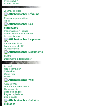
Projets 2007
Autres pilotes
Journal de bord
L'équipe
Personnages familiers
Trolls
Les
partenaires
Partenaires en France
Partenaires internationaux
Acteurs locaux
La presse
La Manche Libre
La semaine du DD
Ouest France
Documents
utiles
Documents à télécharger
Accueil
Nous contacter
Calendrier
Users map
Mobile
Wiki
Accueil-Wiki
Dernières modifications
Classements
Liste des pages
Pages orphelines
Bac à sable
Galeries
d'images