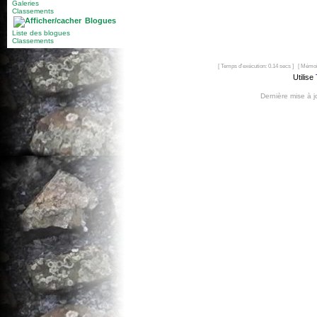
Galeries
Classements
Blogues
Liste des blogues
Classements
[ Temps d'exécution: 0.14 secs ] [ Mémoi
Utilise
Dernière mise à 