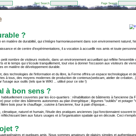
Text Search
Page Search
e
urable ?
re en matière de durabilité, qui s'intègre harmonieusement dans son environnement naturel, his
ssance et de centre d'expérimentations, il a vocation à accueillir nos amis et toute personn
 un petit nombre de visiteurs motivés, dans un environnement accueillant qui reflète l'ensemble d
rts et le temps qui s'écoule tranquillement, tout vise à donner l'occasion aux visiteurs de 
es en matière de développement durable.
net, des technologies de l'information et du libre, la Ferme offrira un espace technologique et
rtes à tous, des moyens modernes de production de contenus(webcam, atelier de création...), 
l'usage aux outils (tels que le WIKI ... utilisé pour ce site !)
gal à bon sens ?
habituellement couvertes par les éco-quartiers : réhabilitation de bâtiments à l'ancienne (la 
aire) pour créer des bâtiments autonomes au plan énergétique ; légumes "oubliés" et potager "
ilière bois pour le chauffage ; cuisine à l'ancienne, four à pain d'époque...
climatique, naturel et humain, l'étude des pratiques anciennes (qui fonctionnaient souvent 
n réfléchissant bien aux futurs usages et à l'organisation spatiale qui en découle. Ceci n'e
ojet ?
 de quadragénaires et quelques amis. Nous sommes amateurs de plaisirs simples et authentique