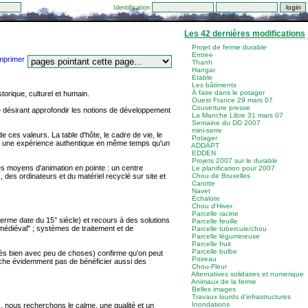
Identification
Les 42 dernières modifications
Projet de ferme durable
Entree
Thanh
Hangar
Etable
Les bâtiments
À faire dans le potager
torique, culturel et humain.
Ouest France 29 mars 07
Couverture presse
e désirant approfondir les notions de développement
La Manche Libre 31 mars 07
Semaine du DD 2007
mini-serre
e ces valeurs. La table d'hôte, le cadre de vie, le
Potager
vivre une expérience authentique en même temps qu'un
ADDAPT
EDDEN
Projets 2007 sur le durable
 des moyens d'animation en pointe : un centre
Le planification pour 2007
des ordinateurs et du matériel recyclé sur site et
Chou de Bruxelles
Carotte
Navet
Échalote
Chou d'Hiver
Parcelle racine
Ferme date du 15° siècle) et recours à des solutions
Parcelle feuille
médiéval" ; systèmes de traitement et de
Parcelle tubercule/chou
Parcelle légumineuse
Parcelle fruit
Parcelle bulbe
très bien avec peu de choses) confirme qu'on peut
Poireau
mpêche évidemment pas de bénéficier aussi des
Chou-Fleur
Alternatives solidaires et numerique
Animaux de la ferme
Belles images
Travaux lourds d'infrastructures
Inondations
s, nous recherchons le calme, une qualité et un