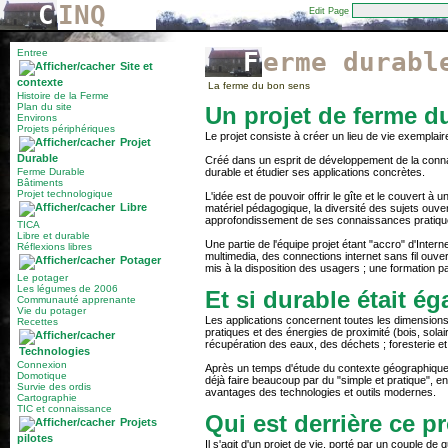
C
INQ
Edit Page
Entree
Ferme durabl
Site et
contexte
La ferme du bon sens
Histoire de la Ferme
Plan du site
Un projet de ferme d
Environs
Projets périphériques
Le projet consiste à créer un lieu de vie exemplai
Projet
Durable
Créé dans un esprit de développement de la connai
Ferme Durable
durable et étudier ses applications concrètes.
Bâtiments
Projet technologique
L'idée est de pouvoir offrir le gîte et le couvert à
Libre
matériel pédagogique, la diversité des sujets ouve
approfondissement de ses connaissances pratiqu
TICA
Libre et durable
Une partie de l'équipe projet étant "accro" d'Inter
Réflexions libres
multimedia, des connections internet sans fil ouve
Potager
mis à la disposition des usagers ; une formation par 
Le potager
Les légumes de 2006
Et si durable était é
Communauté apprenante
Vie du potager
Les applications concernent toutes les dimensions 
Recettes
pratiques et des énergies de proximité (bois, sol
récupération des eaux, des déchets ; foresterie et f
Technologies
Connexion
Après un temps d'étude du contexte géographique, 
Domotique
déjà faire beaucoup par du "simple et pratique", e
Survie des ordis
avantages des technologies et outils modernes.
Cartographie
TIC et connaissance
Qui est derrière ce pr
Projets
pilotes
Il s'agit d'un projet de vie, porté par un couple