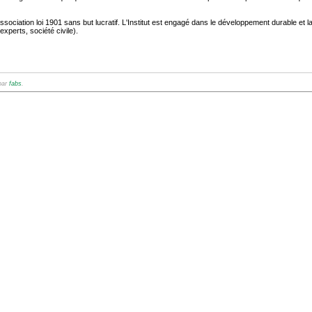
association loi 1901 sans but lucratif. L'Institut est engagé dans le développement durable et
experts, société civile).
 par
fabs
.