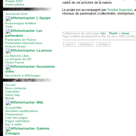
Projets 2007
cadre de vie proches de la nature.
Autres pilotes
Le projet est accompagné par
l'Institut Angenius
, 
réseaux de partenaires (collectivités, entreprises, 
Journal de bord
L'équipe
Personnages familiers
Trolls
Les
Collaborateurs de cette page:
fabs
,
Thanh
et
mose
.
partenaires
Page modifiée dernièrement le Mer 26 Avril, 2006 [14:44]
Partenaires en France
Partenaires internationaux
source
historique
similaire
Acteurs locaux
La presse
La Manche Libre
La semaine du DD
Ouest France
Documents
utiles
Documents à télécharger
Accueil
Nous contacter
Calendrier
Users map
Mobile
Wiki
Accueil-Wiki
Dernières modifications
Classements
Liste des pages
Pages orphelines
Bac à sable
Galeries
d'images