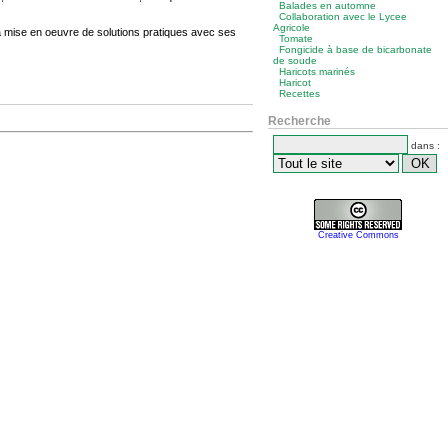
Balades en automne
Collaboration avec le Lycee
Agricole
 la mise en oeuvre de solutions pratiques avec ses
Tomate
Fongicide à base de bicarbonate
de soude
Haricots marinés
Haricot
Recettes
Recherche
dans :
Creative Commons