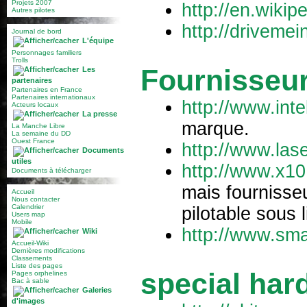
Projets 2007
http://en.wikip
Autres pilotes
http://driveme
Journal de bord
L'équipe
Personnages familiers
Trolls
Fournisseu
Les
partenaires
Partenaires en France
Partenaires internationaux
http://www.inte
Acteurs locaux
La presse
marque.
La Manche Libre
La semaine du DD
Ouest France
http://www.las
Documents
utiles
http://www.x1
Documents à télécharger
mais fournisse
Accueil
Nous contacter
Calendrier
pilotable sous l
Users map
Mobile
http://www.sm
Wiki
Accueil-Wiki
Dernières modifications
Classements
Liste des pages
special har
Pages orphelines
Bac à sable
Galeries
d'images