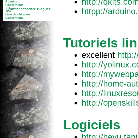
http://qkits.com
Galeries
Classements
httpp://arduino
Blogues
Liste des blogues
Classements
Tutoriels li
excellent
http:
http://yolinu
http://mywebpa
http://home-a
http://linuxre
http://openskil
Logiciels
http://heyu.tan