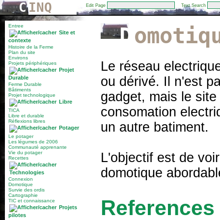
C
INQ
Edit Page
Text Search
Entree
Domotiq
Site et
contexte
Histoire de la Ferme
Plan du site
Environs
Le réseau electriqu
Projets périphériques
Projet
ou dérivé. Il n'est 
Durable
Ferme Durable
Bâtiments
gadget, mais le site
Projet technologique
Libre
consomation electri
TICA
Libre et durable
Réflexions libres
un autre batiment.
Potager
Le potager
Les légumes de 2006
Communauté apprenante
Vie du potager
L'objectif est de vo
Recettes
domotique abordable
Technologies
Connexion
Domotique
Survie des ordis
Cartographie
References
TIC et connaissance
Projets
pilotes