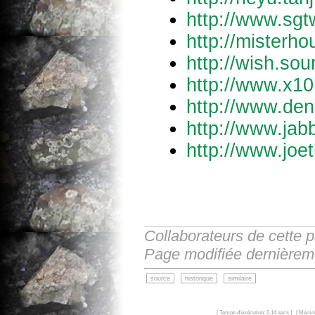
http://www.sgtw
http://misterho
http://wish.sou
http://www.x10.
http://www.de
http://www.jab
http://www.joe
Collaborateurs de cette 
Page modifiée dernièrem
source
historique
similaire
[ Temps d'exécution: 0.14 secs ] [ Mémoi