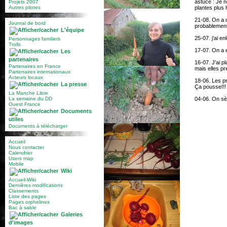
astuce : Je n
Projets 2007
Autres pilotes
plantes plus 
21-08. On a d
Journal de bord
probablement 
L'équipe
25-07. j'ai e
Personnages familiers
Trolls
17-07. On a e
Les
partenaires
16-07. J'ai p
Partenaires en France
mais elles pr
Partenaires internationaux
Acteurs locaux
18-06. Les pr
La presse
Ça pousse!!!
La Manche Libre
La semaine du DD
04-06. On sè
Ouest France
Documents
utiles
Documents à télécharger
Accueil
Nous contacter
Calendrier
Users map
Mobile
Wiki
Accueil-Wiki
Dernières modifications
Classements
Liste des pages
Pages orphelines
Bac à sable
Galeries
d'images