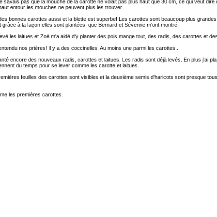
e savais pas que la mouche de la carotte ne volait pas plus haut que 30 cm, ce qui veut dire 
haut entour les mouches ne peuvent plus les trouver.
es bonnes carottes aussi et la blette est superbe! Les carottes sont beaucoup plus grandes 
grâce à la façon elles sont plantées, que Bernard et Séverine m'ont montré.
nlevé les laitues et Zoé m'a aidé d'y planter des pois mange tout, des radis, des carottes et de
ntendu nos prières! Il y a des coccinelles. Au moins une parmi les carottes...
lanté encore des nouveaux radis, carottes et laitues. Les radis sont déjà levés. En plus j'ai p
ennent du temps pour se lever comme les carotte et laitues.
emières feuilles des carottes sont visibles et la deuxième semis d'haricots sont presque tou
me les premières carottes.