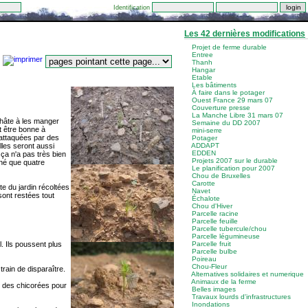
Identification
Les 42 dernières modifications
Projet de ferme durable
Entree
Thanh
Hangar
Etable
Les bâtiments
À faire dans le potager
Ouest France 29 mars 07
Couverture presse
La Manche Libre 31 mars 07
u hâte à les manger
Semaine du DD 2007
t être bonne à
mini-serre
 attaquées par des
Potager
lles seront aussi
ADDAPT
EDDEN
 ça n'a pas très bien
Projets 2007 sur le durable
nné que quatre
Le planification pour 2007
Chou de Bruxelles
Carotte
te du jardin récoltées
Navet
sont restées tout
Échalote
Chou d'Hiver
Parcelle racine
Parcelle feuille
Parcelle tubercule/chou
Parcelle légumineuse
. Ils poussent plus
Parcelle fruit
Parcelle bulbe
Poireau
Chou-Fleur
train de disparaître.
Alternatives solidaires et numerique
Animaux de la ferme
et des chicorées pour
Belles images
Travaux lourds d'infrastructures
Inondations