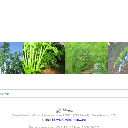
 par
elsa
.
Wiki
[ Temps d'exécution: 0.21 secs ] [ Mémoire utilisée: 1.21MB ] [ GZIP Enabled ] [ Charge du serveur: 0.72 ]
Utilise
Tikiwiki CMS/Groupware
Dernière mise à jour CVS: Dim 02 Mars, 2008 [10:53]