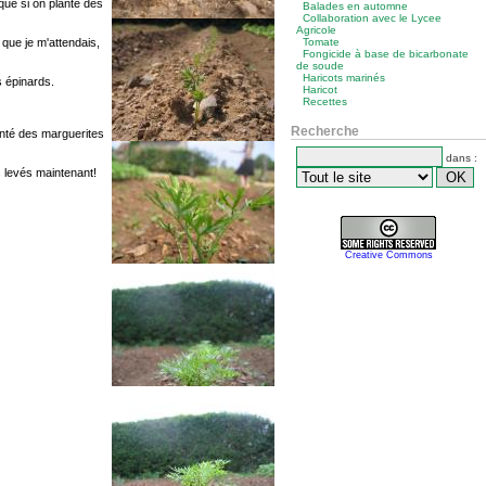
que si on plante des
Balades en automne
Collaboration avec le Lycee
Agricole
que je m'attendais,
Tomate
Fongicide à base de bicarbonate
de soude
Haricots marinés
s épinards.
Haricot
Recettes
Recherche
lanté des marguerites
dans :
s levés maintenant!
Creative Commons