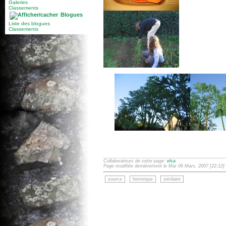
Galeries
Classements
Blogues
Liste des blogues
Classements
Collaborateurs de cette page:
elsa
.
Page modifiée dernièrement le Mar 06 Mars, 2007 [22:12]
source
historique
similaire