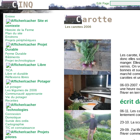
C
INQ
Edit Page
Entree
Carotte
Site et
contexte
Les carottes 2006
Histoire de la Ferme
Plan du site
Environs
Projets périphériques
Projet
Durable
Ferme Durable
Les carotte, 
Bâtiments
donc elles so
Projet technologique
manger. Elle
Libre
verres. On ve
bonnes et suc
TICA
Libre et durable
marché comme 
Réflexions libres
carottes et u
Potager
06-03-2007. O
Le potager
une heure ou
Les légumes de 2006
l'hiver en te
Communauté apprenante
Vie du potager
écrit 
Recettes
Technologies
06-11. Les ca
Connexion
lentement co
Domotique
Survie des ordis
23-10. La sca
Cartographie
TIC et connaissance
29-09. J'ai f
Projets
l'hiver comme
pilotes