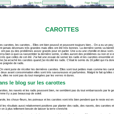
Text Search
Page Search
CAROTTES
les carottes, les carottes... Elles ont bien poussé et poussent toujours bien... On a eu un pe
nt jamais devenues très grandes mais elles ont été très bonnes. La dernière semis va bientô
s ont pas eu des problèmes assez grands pour en parler. Une a eu une chenille et deux sont
rra bien à quoi va rassembler la dernière semis, si elles auront des problèmes ou non et si e
rés que celles de cet été. J'ai fait une essaie de semer les radis et les carottes ensemble et
j'ai arraché les carottes quand j'ai récolté les radis. C'était le semis du 16 juillet qui n'a do
ne poignée de radis.
n vient juste de récolter les dernières carottes. Elles sont tout petites mais comme les carot
 deux avant consommation elles sont très savoureuses et parfumées. Malgré le fait qu'elles 
rre, elles ne sont pas du tout mangées par les verres ni dures.
dans le blog sur les carottes
rottes, les navets et les radis poussent bien, ne semblent pas du tout embarrassés par le gel
mme il y a pas beaucoup de soleil.
role, les choux-fleurs, les poireaux et les carottes vont très bien pendent que le reste est en 
êté les résultats aussi relativement positives par planter des radis, des navets, des carottes 
 on à plus tellement besoin de laisser la terre s'enrichir.