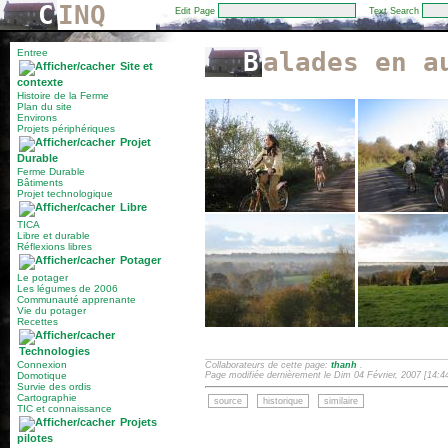
C
INQ
Edit Page
Text Search
Entree
Balades en a
Site et
contexte
Histoire de la Ferme
Plan du site
Environs
Projets périphériques
Projet
Durable
Ferme Durable
Bâtiments
Projet technologique
Libre
TICA
Libre et durable
Réflexions libres
Potager
Le potager
Les légumes de 2006
Communauté apprenante
Vie du potager
Recettes
Technologies
Connexion
Collaborateurs de cette page:
thanh
.
Domotique
Page modifiée dernièrement le Dim 04 Février, 2007 [14:4
Survie des ordis
Cartographie
source
historique
similaire
TIC et connaissance
Projets
pilotes