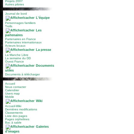
Projets 2007
Autres pilotes
Journal de bord
L'équipe
Personnages familiers
Trolls
Les
partenaires
Partenaires en France
Partenaires internationaux
Acteurs locaux
La presse
La Manche Libre
La semaine du DD
Ouest France
Documents
utiles
Documents à télécharger
Accueil
Nous contacter
Calendrier
Users map
Mobile
Wiki
Accueil-Wiki
Dernières modifications
Classements
Liste des pages
Pages orphelines
Bac à sable
Galeries
d'images