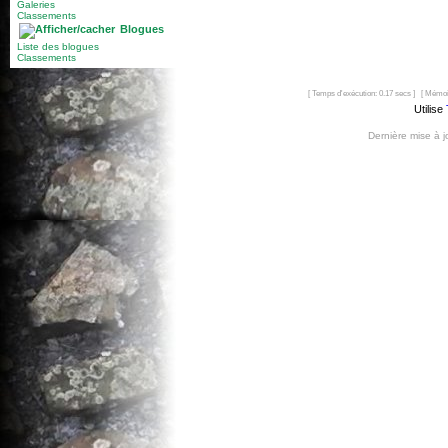
Galeries
Classements
Blogues
Liste des blogues
Classements
[ Temps d'exécution: 0.17 secs ] [ Mémoi
Utilise
Dernière mise à 