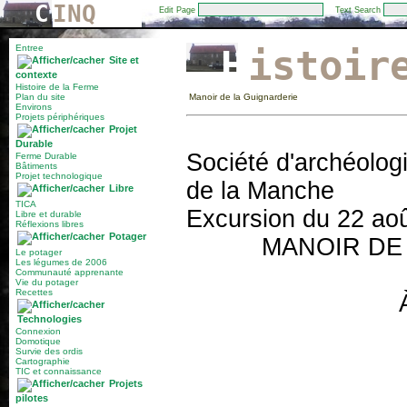
C
INQ
Edit Page
Text Search
Entree
Histoir
Site et
contexte
Histoire de la Ferme
Plan du site
Manoir de la Guignarderie
Environs
Projets périphériques
Projet
Durable
Société d'archéolog
Ferme Durable
Bâtiments
Projet technologique
de la Manche
Libre
TICA
Excursion du 22 ao
Libre et durable
Réflexions libres
Potager
MANOIR DE
Le potager
Les légumes de 2006
Communauté apprenante
Vie du potager
Recettes
Technologies
Connexion
Domotique
Survie des ordis
Cartographie
TIC et connaissance
Projets
pilotes