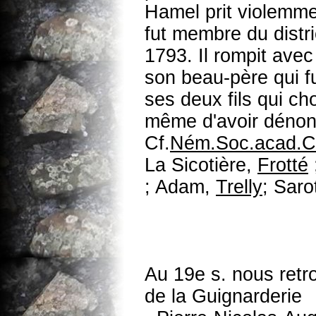
Hamel prit violemmen
fut membre du distr
1793. Il rompit avec 
son beau-père qui fu
ses deux fils qui c
même d'avoir dénonc
Cf.
Ném.Soc.acad.C
La Sicotière,
Frotté
; Adam,
Trelly
; Saro
Au 19e s. nous retr
de la Guignarderie