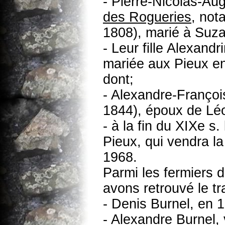
- Pierre-Nicolas-Au
des Rogueries
, not
1808), marié à Suz
- Leur fille Alexand
mariée aux Pieux en
dont;
- Alexandre-Franço
1844), époux de Lé
- à la fin du XIXe s.
Pieux, qui vendra la
1968.
Parmi les fermiers 
avons retrouvé le tr
- Denis Burnel, en 
- Alexandre Burnel,