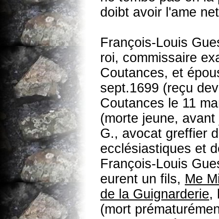
doibt avoir l'ame net
François-Louis Gues
roi, commissaire ex
Coutances, et épous
sept.1699 (reçu dev
Coutances le 11 ma
(morte jeune, avant j
G., avocat greffier 
ecclésiastiques et d
François-Louis Gue
eurent un fils,
Me Mi
de la Guignarderie
,
(mort prématurémen