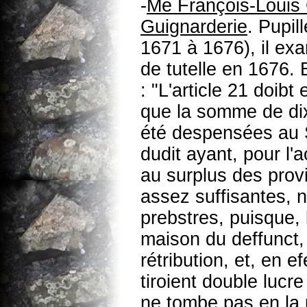
-
Me François-Louis 
Guignarderie
. Pupil
1671 à 1676), il ex
de tutelle en 1676. 
: "L'article 21 doibt
que la somme de dix
été despensées au S
dudit ayant, pour l'
au surplus des provi
assez suffisantes, 
prebstres, puisque, l
maison du deffunct, 
rétribution, et, en ef
tiroient double luc
ne tombe pas en la 