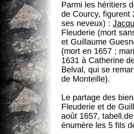
Parmi les héritiers
de Courcy, figurent
ses neveux) :
Jacq
Fleuderie (mort san
et Guillaume Guesno
(mort en 1657 ; marié
1631 à Catherine de 
Belval, qui se remar
de Monteille).
Le partage des bie
Fleuderie et de Guil
août 1657, tabell.d
énumère les 5 fils d