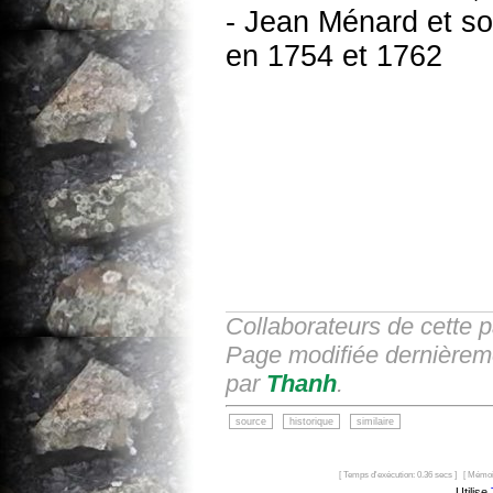
- Jean Ménard et s
en 1754 et 1762
Collaborateurs de cette 
Page modifiée dernièreme
par
Thanh
.
source
historique
similaire
[ Temps d'exécution: 0.36 secs ] [ Mémoi
Utilise