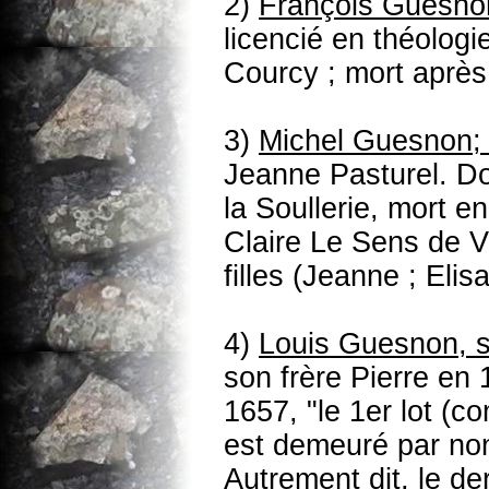
2)
François Guesno
licencié en théologi
Courcy ; mort après
3)
Michel Guesnon; s
Jeanne Pasturel. D
la Soullerie, mort e
Claire Le Sens de V
filles (Jeanne ; Eli
4)
Louis Guesnon, 
son frère Pierre en 
1657, "le 1er lot (c
est demeuré par non
Autrement dit, le der