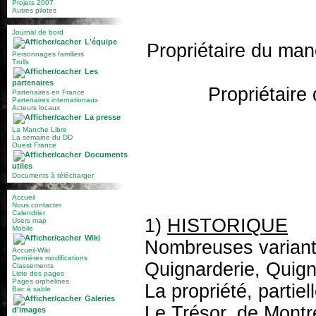
Projets 2007
Autres pilotes
Journal de bord
L'équipe
Propriétaire du man
Personnages familiers
Trolls
Les
partenaires
Propriétaire
Partenaires en France
Partenaires internationaux
Acteurs locaux
La presse
La Manche Libre
La semaine du DD
Ouest France
Documents
utiles
Documents à télécharger
Accueil
Nous contacter
Calendrier
1)
HISTORIQUE
Users map
Mobile
Wiki
Nombreuses variant
Accueil-Wiki
Dernières modifications
Quignarderie, Quigna
Classements
Liste des pages
Pages orphelines
La propriété, parti
Bac à sable
Galeries
Le Trésor
, de Montr
d'images