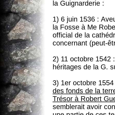
la Guignarderie :
1) 6 juin 1536 : Av
la Fosse à Me Rober
official de la cathé
concernant (peut-êt
2) 11 octobre 1542 
héritages de la G. s
3) 1er octobre 1554
des fonds de la terr
Trésor à Robert Gu
semblerait avoir co
une partie de ces te