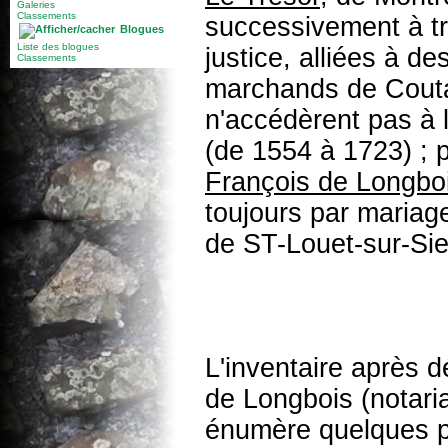
Galeries
Classements
successivement à tro
Blogues
Liste des blogues
justice, alliées à d
Classements
marchands de Couta
n'accédèrent pas à 
(de 1554 à 1723) ; 
François de Longbo
toujours par mariag
de ST-Louet-sur-Sien
L'inventaire après 
de Longbois (notari
énumère quelques pi