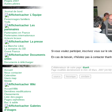
Projets 2007
Autres pilotes
Journal de bord
L'équipe
Personnages familiers
Trolls
Les
partenaires
Partenaires en France
Partenaires internationaux
Acteurs locaux
La presse
La Manche Libre
La semaine du DD
Si vous voulez participer, inscrivez vous sur le si
Ouest France
Documents
En cas de besoin, n'hésitez pas à contacter tha
utiles
Documents à télécharger
Collaborateurs de cette page:
thanh
.
Accueil
Page modifiée dernièrement le Dim 18 Mars, 2007 [16:50]
Nous contacter
Calendrier
source
historique
similaire
Users map
Mobile
Wiki
Accueil-Wiki
Dernières modifications
Classements
Liste des pages
Pages orphelines
Bac à sable
Galeries
d'images