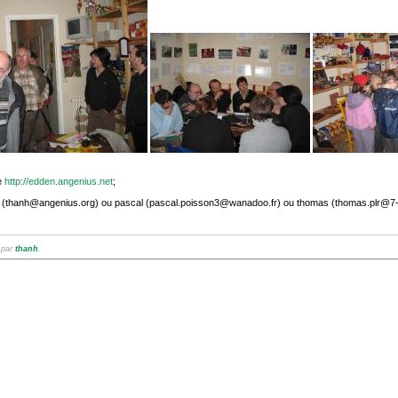
te
http://edden.angenius.net
;
nh (thanh@angenius.org) ou pascal (pascal.poisson3@wanadoo.fr) ou thomas (thomas.plr@7-v
 par
thanh
.