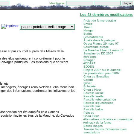
Identification
Les 42 dernières modifications
Projet de ferme durable
Entree
Thanh
Hangar
Etable
Les bâtiments
À faire dans le potager
Ouest France 29 mars 07
Couverture presse
La Manche Libre 31 mars 07
sse et par courriel auprès des Maires de la
Semaine du DD 2007
mini-serre
er des élus qui oeuvrent concrètement pour le
Potager
livages politiques. Les missions que se fixent
ADDAPT
EDDEN
Projets 2007 sur le durable
Le planification pour 2007
Chou de Bruxelles
Carotte
Navet
e, etc.
Échalote
ts ménagers, énergies renouvelables, chaufferie bois,
Chou d'Hiver
 des informations, confronter les initiatives et les
Parcelle racine
Parcelle feuille
Parcelle tubercule/chou
Parcelle légumineuse
Parcelle fruit
Parcelle bulbe
’association ont été adoptés et le Conseil
Poireau
sociation invite les élus de la Manche, du Calvados
Chou-Fleur
Alternatives solidaires et numerique
Animaux de la ferme
Belles images
Travaux lourds d'infrastructures
Inondations