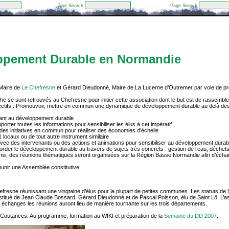
Text Search
Page Search
ppement Durable en Normandie
 Maire de
Le Chefresne
et Gérard Dieudonné, Maire de La Lucerne d’Outremer par voie de pre
he se sont retrouvés au Chefresne pour initier cette association dont le but est de rassembl
jectifs : Promouvoir, mettre en commun une dynamique de développement durable au delà des c
ibuant au développement durable
pporter toutes les informations pour sensibiliser les élus à cet impératif
des initiatives en commun pour réaliser des économies d’échelle
 locaux ou de tout autre instrument similaire
vec des intervenants ou des actions et animations pour sensibiliser au développement durabl
border le développement durable au travers de sujets très concrets : gestion de l’eau, déche
si, des réunions thématiques seront organisées sur la Région Basse Normandie afin d’échanger
réunir une Assemblée constitutive.
hefresne réunissant une vingtaine d’élus pour la plupart de petites communes. Les statuts de l
onstitué de Jean Claude Bossard, Gérard Dieudonné et de Pascal Poisson, élu de Saint Lô. L’as
es échanges les réunions auront lieu de manière tournante sur les trois départements.
e Coutances. Au programme, formation au WIKI et préparation de la
Semaine du DD 2007
.