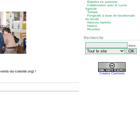
Balades en automne
Collaboration avec le Lycee
Agricole
Tomate
Fongicide à base de bicarbonate
de soude
Haricots marinés
Haricot
Recettes
Recherche
dans :
ents-du-cotentin.org) !
Creative Commons