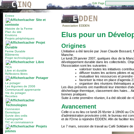
C
INQ
Edit Page
Entree
EDDEN
Site et
contexte
Association EDDEN
Histoire de la Ferme
Plan du site
Elus pour un Dévelo
Environs
Projets périphériques
Projet
Origines
Durable
L’initiative a été lancée par Jean Claude Bossard,
Ferme Durable
Bâtiments
Manche.
Projet technologique
Le lundi 29 janvier 2007, quelques élus de la Manc
Libre
développement durable dans les collectivités. Ob
l’Association sont les suivantes :
TICA
valoriser toutes les initiatives contr
Libre et durable
diffuser toutes les actions pilotes et a
Réflexions libres
mutualiser les ressources et prendre 
Potager
favoriser la mise en place d’agenda 21
Le potager
organiser des réunions thématiques a
Les légumes de 2006
Les élus présents ont manifesté leur intention d’a
Communauté apprenante
désherbage thermique, classement des haies... Ain
Vie du potager
bonnes pratiques.
Recettes
Suite à cette première réunion, il a été décidé de 
Technologies
Avancement
Connexion
Celle-ci a eu lieu ce lundi 26 février à 18h00 au C
Domotique
d’administration provisoire créé, le bureau est c
Survie des ordis
Cartographie
et de l’Orne à rejoindre EDDEN. Afin de faciliter l
TIC et connaissance
Projets
Le 7 mars, session de travail au Café Solidaire d
pilotes