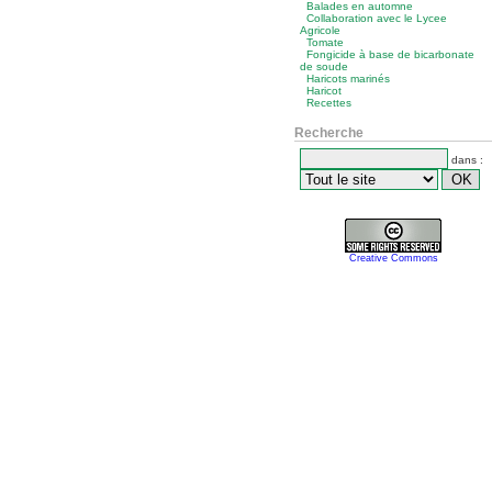
Balades en automne
Collaboration avec le Lycee
Agricole
Tomate
Fongicide à base de bicarbonate
de soude
Haricots marinés
Haricot
Recettes
Recherche
dans :
Creative Commons