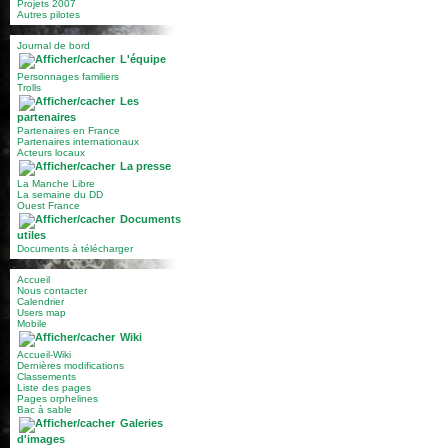
Projets 2007
Autres pilotes
Journal de bord
L'équipe
Personnages familiers
Trolls
Les
partenaires
Partenaires en France
Partenaires internationaux
Acteurs locaux
La presse
La Manche Libre
La semaine du DD
Ouest France
Documents
utiles
Documents à télécharger
Accueil
Nous contacter
Calendrier
Users map
Mobile
Wiki
Accueil-Wiki
Dernières modifications
Classements
Liste des pages
Pages orphelines
Bac à sable
Galeries
d'images