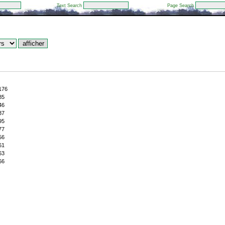
Text Search
Page Search
176
85
46
37
95
77
56
61
63
66