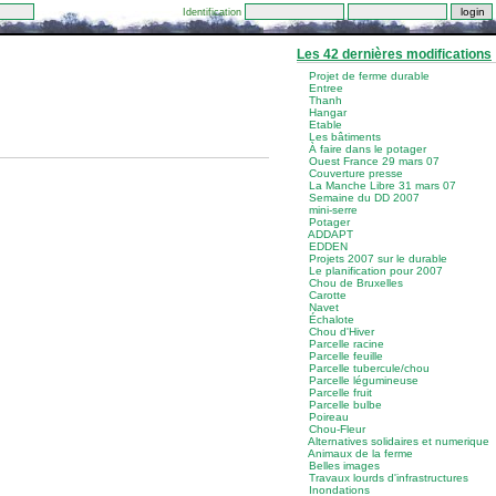
Identification
Les 42 dernières modifications
Projet de ferme durable
Entree
Thanh
Hangar
Etable
Les bâtiments
À faire dans le potager
Ouest France 29 mars 07
Couverture presse
La Manche Libre 31 mars 07
Semaine du DD 2007
mini-serre
Potager
ADDAPT
EDDEN
Projets 2007 sur le durable
Le planification pour 2007
Chou de Bruxelles
Carotte
Navet
Échalote
Chou d'Hiver
Parcelle racine
Parcelle feuille
Parcelle tubercule/chou
Parcelle légumineuse
Parcelle fruit
Parcelle bulbe
Poireau
Chou-Fleur
Alternatives solidaires et numerique
Animaux de la ferme
Belles images
Travaux lourds d'infrastructures
Inondations