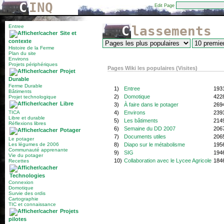
C
INQ
Edit Page
Entree
Classements
Site et
contexte
Histoire de la Ferme
Plan du site
Environs
Projets périphériques
Pages Wiki les populaires (Visites)
Projet
Durable
Ferme Durable
1)
Entree
193
Bâtiments
2)
Domotique
422
Projet technologique
Libre
3)
À faire dans le potager
269
TICA
4)
Environs
239
Libre et durable
5)
Les bâtiments
214
Réflexions libres
6)
Semaine du DD 2007
206
Potager
7)
Documents utiles
206
Le potager
Les légumes de 2006
8)
Diapo sur le métabolisme
195
Communauté apprenante
9)
SIG
194
Vie du potager
10)
Collaboration avec le Lycee Agricole
184
Recettes
Technologies
Connexion
Domotique
Survie des ordis
Cartographie
TIC et connaissance
Projets
pilotes