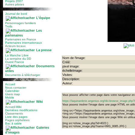
Projets 2007
Autres pilotes
Journal de bord
L'équipe
Personnages familiers
Trolls
Les
partenaires
Partenaires en France
Partenaires internationaux
Acteurs locaux
La presse
La Manche Libre
Nom de l'image:
La semaine du DD
Ouest France
Créé:
Documents
pixel image:
échelleImage:
utiles
Visites:
Documents à télécharger
Description:
Auteur:
Accueil
Nous contacter
Calendrier
Users map
Vous pouvez afficher cette page dans votre navigateur en u
Mobile
https://laquinarderie.angenius.org/tiki-browse_image.ph
Wiki
Vous pouvez insérer l'image dans une page HTML en utilis
Accueil-Wiki
Dernières modifications
<img src="https://laquinarderie.angenius.org/show_image
Classements
<img src="https://laquinarderie.angenius.org/show_ima
Liste des pages
Vous pouvez insérer l'image dans une page Wiki en utilisan
Pages orphelines
Bac à sable
{img src=show_image.php?id=4023 }
{img src=show_image.php?name=IMG_0085.JPG }
Galeries
d'images