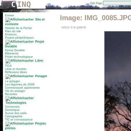
C
INQ
Edit Page
Entree
Image:
IMG_0085.JP
Site et
contexte
retour à la galerie
Histoire de la Ferme
Plan du site
Environs
Projets périphériques
Projet
Durable
Ferme Durable
Bâtiments
Projet technologique
Libre
TICA
Libre et durable
Réflexions libres
Potager
Le potager
Les légumes de 2006
Communauté apprenante
Vie du potager
Recettes
Technologies
Connexion
Domotique
Survie des ordis
Cartographie
TIC et connaissance
Projets
pilotes