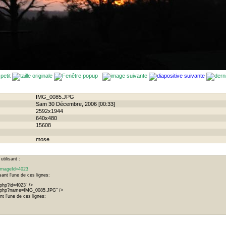
IMG_0085.JPG
Sam 30 Décembre, 2006 [00:33]
2592x1944
640x480
15608
mose
tilisant :
p?imageId=4023
ant l'une de ces lignes:
.php?id=4023" />
ge.php?name=IMG_0085.JPG" />
t l'une de ces lignes: