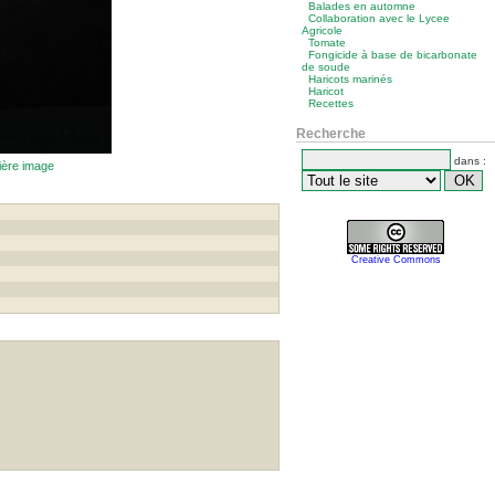
Balades en automne
Collaboration avec le Lycee
Agricole
Tomate
Fongicide à base de bicarbonate
de soude
Haricots marinés
Haricot
Recettes
Recherche
dans :
Creative Commons