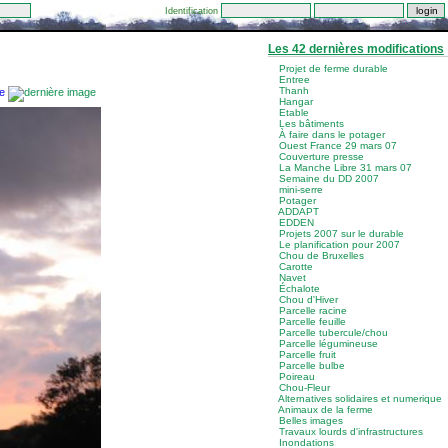
Identification
Les 42 dernières modifications
Projet de ferme durable
Entree
Thanh
Hangar
Etable
Les bâtiments
À faire dans le potager
Ouest France 29 mars 07
Couverture presse
La Manche Libre 31 mars 07
Semaine du DD 2007
mini-serre
Potager
ADDAPT
EDDEN
Projets 2007 sur le durable
Le planification pour 2007
Chou de Bruxelles
Carotte
Navet
Échalote
Chou d'Hiver
Parcelle racine
Parcelle feuille
Parcelle tubercule/chou
Parcelle légumineuse
Parcelle fruit
Parcelle bulbe
Poireau
Chou-Fleur
Alternatives solidaires et numerique
Animaux de la ferme
Belles images
Travaux lourds d'infrastructures
Inondations