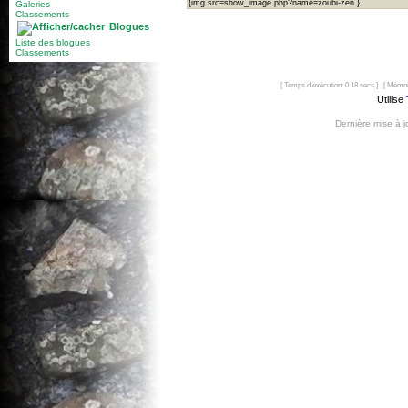
{img src=show_image.php?name=zoubi-zen }
Galeries
Classements
Blogues
Liste des blogues
Classements
[ Temps d'exécution: 0.18 secs ] [ Mémoi
Utilise
Dernière mise à 