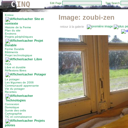
C
INQ
Edit Page
Text Search
Entree
Image:
zoubi-zen
Site et
contexte
retour à la galerie
Histoire de la Ferme
Plan du site
Environs
Projets périphériques
Projet
Durable
Ferme Durable
Bâtiments
Projet technologique
Libre
TICA
Libre et durable
Réflexions libres
Potager
Le potager
Les légumes de 2006
Communauté apprenante
Vie du potager
Recettes
Technologies
Connexion
Domotique
Survie des ordis
Cartographie
TIC et connaissance
Projets
pilotes