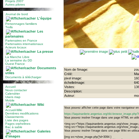
Projets 2007
Autres pilotes
Journal de bord
L'équipe
Personnages familiers
Trolls
Les
partenaires
Partenaires en France
Partenaires internationaux
Acteurs locaux
La presse
La Manche Libre
La semaine du DD
Ouest France
Documents
Nom de l'image:
zou
utiles
Créé:
Mar
Documents à télécharger
pixel image:
16
échelleImage:
64
Accueil
Visites:
13
Nous contacter
Description:
Calendrier
Auteur:
mo
Users map
Mobile
Wiki
Vous pouvez afficher cette page dans votre navigateur en u
Accueil-Wiki
Dernières modifications
https://laquinarderie.angenius.org/tiki-browse_image.ph
Classements
Vous pouvez insérer l'image dans une page HTML en utilis
Liste des pages
Pages orphelines
<img src="https://laquinarderie.angenius.org/show_image
Bac à sable
<img src="https://laquinarderie.angenius.org/show_imag
Vous pouvez insérer l'image dans une page Wiki en utilisan
Galeries
d'images
{img src=show_image.php?id=3094 }