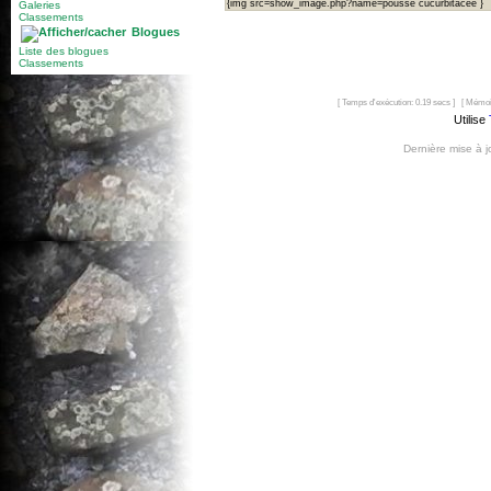
{img src=show_image.php?name=pousse cucurbitacée }
Galeries
Classements
Blogues
Liste des blogues
Classements
[ Temps d'exécution: 0.19 secs ] [ Mémoi
Utilise
Dernière mise à 