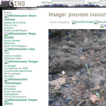
C
INQ
Edit Page
Text Search
Entree
Image:
pousse cucur
Site et
contexte
retour à la galerie
Histoire de la Ferme
Plan du site
Environs
Projets périphériques
Projet
Durable
Ferme Durable
Bâtiments
Projet technologique
Libre
TICA
Libre et durable
Réflexions libres
Potager
Le potager
Les légumes de 2006
Communauté apprenante
Vie du potager
Recettes
Technologies
Connexion
Domotique
Survie des ordis
Cartographie
TIC et connaissance
Projets
pilotes