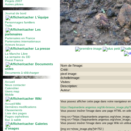
Projets 2007
Autres pilotes
Journal de bord
L'équipe
Personnages familiers
Trolls
Les
partenaires
Partenaires en France
Partenaires internationaux
Acteurs locaux
La presse
La Manche Libre
La semaine du DD
Ouest France
Documents
Nom de l'image:
utiles
Créé:
Documents à télécharger
pixel image:
échelleImage:
Accueil
Visites:
Nous contacter
Description:
Calendrier
Auteur:
Users map
Mobile
Wiki
Vous pouvez afficher cette page dans votre navigateur en u
Accueil-Wiki
Dernières modifications
https://laquinarderie.angenius.org/tiki-browse_image.php
Classements
Vous pouvez insérer l'image dans une page HTML en utilis
Liste des pages
Pages orphelines
<img src="https://laquinarderie.angenius.org/show_image.
Bac à sable
<img src="https://laquinarderie.angenius.org/show_imag
Vous pouvez insérer l'image dans une page Wiki en utilisan
Galeries
d'images
{img src=show_image.php?id=752 }