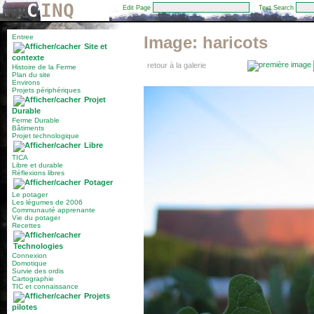
C
INQ
Edit Page
Text Search
Entree
Image:
haricots
Site et
contexte
retour à la galerie
Histoire de la Ferme
Plan du site
Environs
Projets périphériques
Projet
Durable
Ferme Durable
Bâtiments
Projet technologique
Libre
TICA
Libre et durable
Réflexions libres
Potager
Le potager
Les légumes de 2006
Communauté apprenante
Vie du potager
Recettes
Technologies
Connexion
Domotique
Survie des ordis
Cartographie
TIC et connaissance
Projets
pilotes