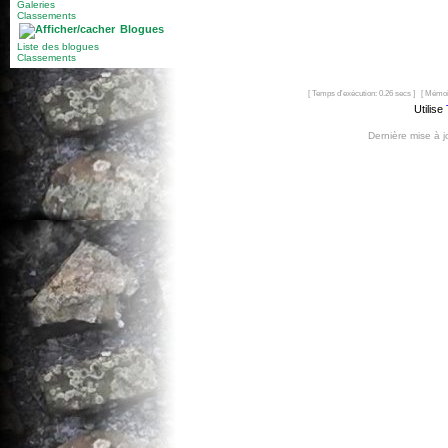
Galeries
Classements
Blogues
Liste des blogues
Classements
[ Temps d'exécution: 0.26 secs ] [ Mémoi
Utilise
Dernière mise à 