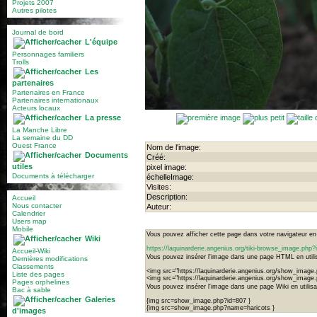
Projets 2007
Autres pilotes
Journal de bord
L'équipe
Personnages familiers
Trolls
Les
partenaires
Partenaires en France
Partenaires internationaux
Acteurs locaux
La presse
La Manche Libre
La semaine du DD
Ouest France
Nom de l'image:
Documents
Créé:
utiles
pixel image:
Documents à télécharger
échelleImage:
Visites:
Description:
Accueil
Nous contacter
Auteur:
Calendrier
Users map
Mobile
Vous pouvez afficher cette page dans votre navigateur en u
Wiki
https://laquinarderie.angenius.org/tiki-browse_image.php
Accueil-Wiki
Vous pouvez insérer l'image dans une page HTML en utilis
Dernières modifications
Classements
<img src="https://laquinarderie.angenius.org/show_image.
Liste des pages
<img src="https://laquinarderie.angenius.org/show_image
Pages orphelines
Vous pouvez insérer l'image dans une page Wiki en utilisan
Bac à sable
Galeries
{img src=show_image.php?id=807 }
{img src=show_image.php?name=haricots }
d'images