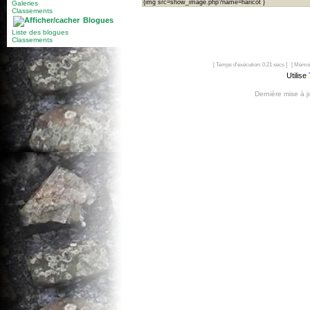
{img src=show_image.php?name=haricot }
Galeries
Classements
Blogues
Liste des blogues
Classements
[ Temps d'exécution: 0.21 secs ] [ Mémoi
Utilise
Dernière mise à 