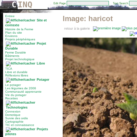
C
INQ
Edit Page
Text Search
Entree
Image:
haricot
Site et
contexte
retour à la galerie
Histoire de la Ferme
Plan du site
Environs
Projets périphériques
Projet
Durable
Ferme Durable
Bâtiments
Projet technologique
Libre
TICA
Libre et durable
Réflexions libres
Potager
Le potager
Les légumes de 2006
Communauté apprenante
Vie du potager
Recettes
Technologies
Connexion
Domotique
Survie des ordis
Cartographie
TIC et connaissance
Projets
pilotes