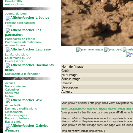
Projets 2007
Autres pilotes
Journal de bord
L'équipe
Personnages familiers
Trolls
Les
partenaires
Partenaires en France
Partenaires internationaux
Acteurs locaux
La presse
La Manche Libre
La semaine du DD
Ouest France
Documents
Nom de l'image:
utiles
Créé:
Documents à télécharger
pixel image:
échelleImage:
Accueil
Visites:
Nous contacter
Description:
Calendrier
Auteur:
Users map
Mobile
Wiki
Vous pouvez afficher cette page dans votre navigateur en u
Accueil-Wiki
Dernières modifications
https://laquinarderie.angenius.org/tiki-browse_image.php
Classements
Vous pouvez insérer l'image dans une page HTML en utilis
Liste des pages
Pages orphelines
<img src="https://laquinarderie.angenius.org/show_image.
Bac à sable
<img src="https://laquinarderie.angenius.org/show_image
Vous pouvez insérer l'image dans une page Wiki en utilisan
Galeries
d'images
{img src=show_image.php?id=683 }