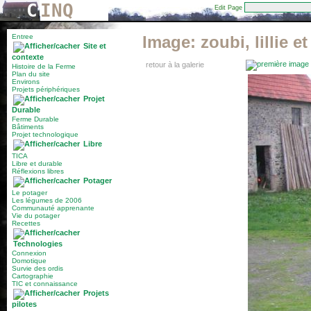
C
INQ
Edit Page
Entree
Image:
zoubi, lillie e
Site et
contexte
retour à la galerie
Histoire de la Ferme
Plan du site
Environs
Projets périphériques
Projet
Durable
Ferme Durable
Bâtiments
Projet technologique
Libre
TICA
Libre et durable
Réflexions libres
Potager
Le potager
Les légumes de 2006
Communauté apprenante
Vie du potager
Recettes
Technologies
Connexion
Domotique
Survie des ordis
Cartographie
TIC et connaissance
Projets
pilotes