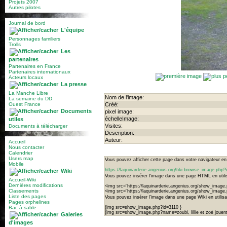
Projets 2007
Autres pilotes
Journal de bord
L'équipe
Personnages familiers
Trolls
Les
partenaires
Partenaires en France
Partenaires internationaux
Acteurs locaux
La presse
La Manche Libre
Nom de l'image:
La semaine du DD
Ouest France
Créé:
Documents
pixel image:
échelleImage:
utiles
Visites:
Documents à télécharger
Description:
Auteur:
Accueil
Nous contacter
Calendrier
Users map
Vous pouvez afficher cette page dans votre navigateur en u
Mobile
https://laquinarderie.angenius.org/tiki-browse_image.php
Wiki
Vous pouvez insérer l'image dans une page HTML en utilis
Accueil-Wiki
Dernières modifications
<img src="https://laquinarderie.angenius.org/show_image.
Classements
<img src="https://laquinarderie.angenius.org/show_image.p
Liste des pages
Vous pouvez insérer l'image dans une page Wiki en utilisan
Pages orphelines
Bac à sable
{img src=show_image.php?id=3110 }
{img src=show_image.php?name=zoubi, lillie et zoé jouent
Galeries
d'images