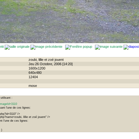
zoubi, lillie et zoé jouent
Jeu 26 Octobre, 2006 [14:20]
1600x1200
640x480
12404
mose
tilisant :
?imageId=3110
ant l'une de ces lignes:
php?id=3110" />
hp?name=zoubi, lillie et zoé jouent" />
t l'une de ces lignes:
 }