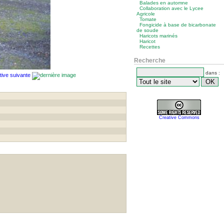
Balades en automne
Collaboration avec le Lycee
Agricole
Tomate
Fongicide à base de bicarbonate
de soude
Haricots marinés
Haricot
Recettes
Recherche
dans :
Creative Commons