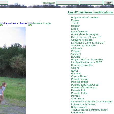
Identification
Les 42 dernières modifications
Projet de ferme durable
Entree
Thanh
Hangar
Etable
Les bâtiments
À faire dans le potager
Ouest France 29 mars 07
Couverture presse
La Manche Libre 31 mars 07
Semaine du DD 2007
mini-serre
Potager
ADDAPT
EDDEN
Projets 2007 sur le durable
Le planification pour 2007
Chou de Bruxelles
Carotte
Navet
Échalote
Chou d'Hiver
Parcelle racine
Parcelle feuille
Parcelle tubercule/chou
Parcelle légumineuse
Parcelle fruit
Parcelle bulbe
Poireau
Chou-Fleur
Alternatives solidaires et numerique
Animaux de la ferme
Belles images
Travaux lourds d'infrastructures
Inondations