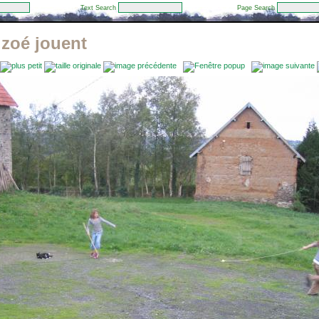
Text Search
Page Search
t zoé jouent