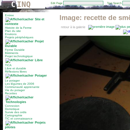
C
INQ
Edit Page
Text Search
Entree
Image:
recette de s
Site et
contexte
retour à la galerie
Histoire de la Ferme
Plan du site
Environs
Projets périphériques
Projet
Durable
Ferme Durable
Bâtiments
Projet technologique
Libre
TICA
Libre et durable
Réflexions libres
Potager
Le potager
Les légumes de 2006
Communauté apprenante
Vie du potager
Recettes
Technologies
Connexion
Domotique
Survie des ordis
Cartographie
TIC et connaissance
Projets
pilotes