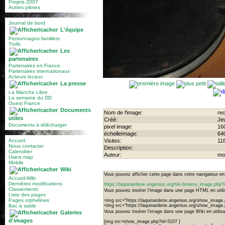
Projets 2007
Autres pilotes
Journal de bord
L'équipe
Personnages familiers
Trolls
Les
partenaires
Partenaires en France
Partenaires internationaux
Acteurs locaux
La presse
La Manche Libre
La semaine du DD
Ouest France
Documents
Nom de l'image:
re
utiles
Créé:
Je
Documents à télécharger
pixel image:
16
échelleImage:
64
Accueil
Visites:
11
Nous contacter
Description:
Calendrier
Auteur:
mo
Users map
Mobile
Wiki
Vous pouvez afficher cette page dans votre navigateur en u
Accueil-Wiki
Dernières modifications
https://laquinarderie.angenius.org/tiki-browse_image.ph
Classements
Vous pouvez insérer l'image dans une page HTML en utilis
Liste des pages
Pages orphelines
<img src="https://laquinarderie.angenius.org/show_image
Bac à sable
<img src="https://laquinarderie.angenius.org/show_imag
Vous pouvez insérer l'image dans une page Wiki en utilisan
Galeries
d'images
{img src=show_image.php?id=3107 }