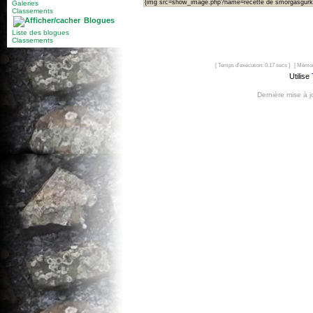
{img src=show_image.php?name=recette de smörgåsgurk
Galeries
Classements
Blogues
Liste des blogues
Classements
[ Temps d'exécution: 0.17 secs ] [ Mémoi
Utilise
Dernière mise à 