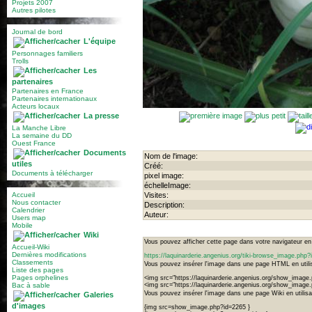
Projets 2007
Autres pilotes
Journal de bord
L'équipe
Personnages familiers
Trolls
Les
partenaires
Partenaires en France
Partenaires internationaux
Acteurs locaux
La presse
La Manche Libre
La semaine du DD
Ouest France
Documents
Nom de l'image:
utiles
Créé:
Documents à télécharger
pixel image:
échelleImage:
Accueil
Visites:
Nous contacter
Description:
Calendrier
Auteur:
Users map
Mobile
Wiki
Vous pouvez afficher cette page dans votre navigateur en u
Accueil-Wiki
Dernières modifications
https://laquinarderie.angenius.org/tiki-browse_image.ph
Classements
Vous pouvez insérer l'image dans une page HTML en utilis
Liste des pages
Pages orphelines
<img src="https://laquinarderie.angenius.org/show_image
Bac à sable
<img src="https://laquinarderie.angenius.org/show_image
Vous pouvez insérer l'image dans une page Wiki en utilisan
Galeries
d'images
{img src=show_image.php?id=2265 }