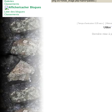
{img src=show_image.php?name=patidou }
Galeries
Classements
Blogues
Liste des blogues
Classements
[ Temps d'exécution: 0.20 secs ] [ Mémoi
Utilise
Dernière mise à 