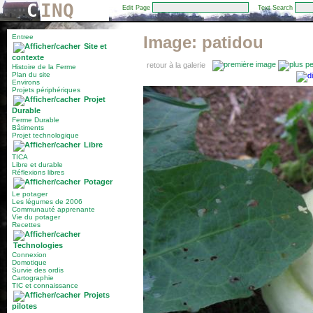
C
INQ
Edit Page
Text Search
Entree
Image:
patidou
Site et
contexte
retour à la galerie
Histoire de la Ferme
Plan du site
Environs
Projets périphériques
Projet
Durable
Ferme Durable
Bâtiments
Projet technologique
Libre
TICA
Libre et durable
Réflexions libres
Potager
Le potager
Les légumes de 2006
Communauté apprenante
Vie du potager
Recettes
Technologies
Connexion
Domotique
Survie des ordis
Cartographie
TIC et connaissance
Projets
pilotes