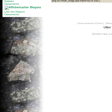
{img src=show_image.php?name=Isa et Elsa }
Galeries
Classements
Blogues
Liste des blogues
Classements
[ Temps d'exécution: 0.19 secs ] [ Mémoi
Utilise
Dernière mise à 