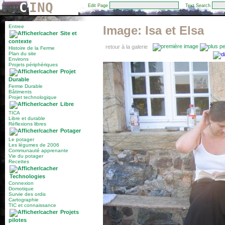
C
INQ
Edit Page
Text Search
Entree
Image:
Isa et Elsa
Site et
contexte
retour à la galerie
Histoire de la Ferme
Plan du site
Environs
Projets périphériques
Projet
Durable
Ferme Durable
Bâtiments
Projet technologique
Libre
TICA
Libre et durable
Réflexions libres
Potager
Le potager
Les légumes de 2006
Communauté apprenante
Vie du potager
Recettes
Technologies
Connexion
Domotique
Survie des ordis
Cartographie
TIC et connaissance
Projets
pilotes