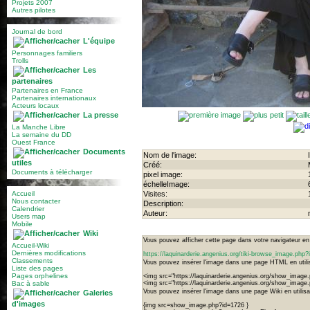
Projets 2007
Autres pilotes
Journal de bord
L'équipe
Personnages familiers
Trolls
Les
partenaires
Partenaires en France
Partenaires internationaux
Acteurs locaux
La presse
La Manche Libre
La semaine du DD
Ouest France
Documents
Nom de l'image:
utiles
Créé:
Documents à télécharger
pixel image:
échelleImage:
Accueil
Visites:
Nous contacter
Description:
Calendrier
Auteur:
Users map
Mobile
Wiki
Vous pouvez afficher cette page dans votre navigateur en u
Accueil-Wiki
Dernières modifications
https://laquinarderie.angenius.org/tiki-browse_image.ph
Classements
Vous pouvez insérer l'image dans une page HTML en utilis
Liste des pages
Pages orphelines
<img src="https://laquinarderie.angenius.org/show_image
Bac à sable
<img src="https://laquinarderie.angenius.org/show_image
Vous pouvez insérer l'image dans une page Wiki en utilisan
Galeries
d'images
{img src=show_image.php?id=1726 }