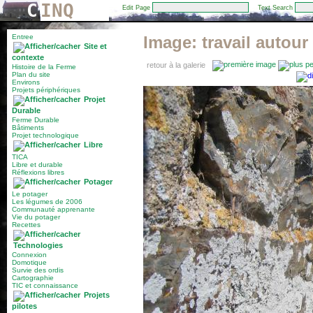
C
INQ
Edit Page
Text Search
Entree
Image:
travail autour
Site et
contexte
retour à la galerie
Histoire de la Ferme
Plan du site
Environs
Projets périphériques
Projet
Durable
Ferme Durable
Bâtiments
Projet technologique
Libre
TICA
Libre et durable
Réflexions libres
Potager
Le potager
Les légumes de 2006
Communauté apprenante
Vie du potager
Recettes
Technologies
Connexion
Domotique
Survie des ordis
Cartographie
TIC et connaissance
Projets
pilotes