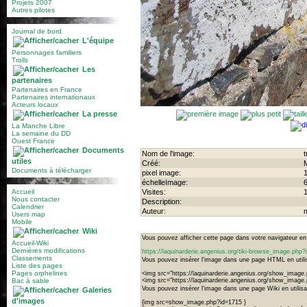
Projets 2007
Autres pilotes
Journal de bord
L'équipe
Personnages familiers
Trolls
Les
partenaires
Partenaires en France
Partenaires internationaux
Acteurs locaux
La presse
La Manche Libre
La semaine du DD
Ouest France
Documents
Nom de l'image:
t
utiles
Créé:
M
Documents à télécharger
pixel image:
échelleImage:
Accueil
Visites:
Nous contacter
Description:
Calendrier
Auteur:
Users map
Mobile
Wiki
Vous pouvez afficher cette page dans votre navigateur en u
Accueil-Wiki
Dernières modifications
https://laquinarderie.angenius.org/tiki-browse_image.ph
Classements
Vous pouvez insérer l'image dans une page HTML en utilis
Liste des pages
Pages orphelines
<img src="https://laquinarderie.angenius.org/show_image
Bac à sable
<img src="https://laquinarderie.angenius.org/show_image.
Vous pouvez insérer l'image dans une page Wiki en utilisan
Galeries
d'images
{img src=show_image.php?id=1715 }