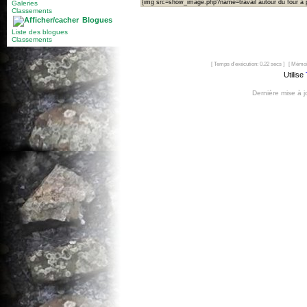
{img src=show_image.php?name=travail autour du four à p
Galeries
Classements
Blogues
Liste des blogues
Classements
[ Temps d'exécution: 0.22 secs ] [ Mémoi
Utilise
Dernière mise à 