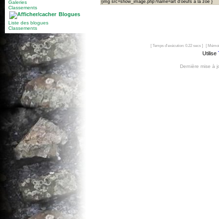
{img src=show_image.php?name=art d'oeufs à la zoé }
Galeries
Classements
Blogues
Liste des blogues
Classements
[ Temps d'exécution: 0.22 secs ] [ Mémoi
Utilise
Dernière mise à 