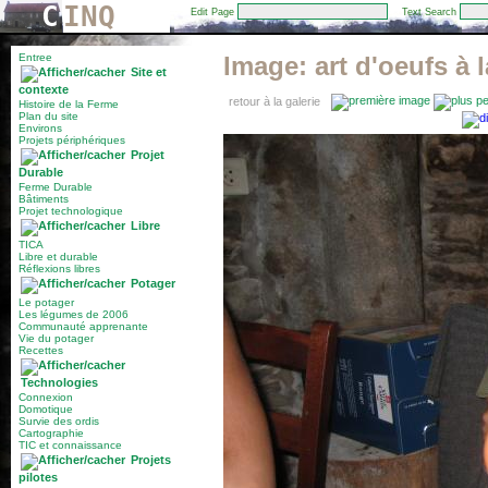
C
INQ
Edit Page
Text Search
Entree
Image:
art d'oeufs à 
Site et
contexte
retour à la galerie
Histoire de la Ferme
Plan du site
Environs
Projets périphériques
Projet
Durable
Ferme Durable
Bâtiments
Projet technologique
Libre
TICA
Libre et durable
Réflexions libres
Potager
Le potager
Les légumes de 2006
Communauté apprenante
Vie du potager
Recettes
Technologies
Connexion
Domotique
Survie des ordis
Cartographie
TIC et connaissance
Projets
pilotes