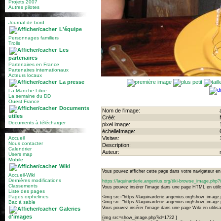
Projets 2007
Autres pilotes
Journal de bord
L'équipe
Personnages familiers
Trolls
Les
partenaires
Partenaires en France
Partenaires internationaux
Acteurs locaux
La presse
La Manche Libre
La semaine du DD
Ouest France
Documents
Nom de l'image:
utiles
Créé:
Documents à télécharger
pixel image:
échelleImage:
Accueil
Visites:
Nous contacter
Description:
Calendrier
Auteur:
Users map
Mobile
Wiki
Vous pouvez afficher cette page dans votre navigateur en u
Accueil-Wiki
Dernières modifications
https://laquinarderie.angenius.org/tiki-browse_image.ph
Classements
Vous pouvez insérer l'image dans une page HTML en utilis
Liste des pages
Pages orphelines
<img src="https://laquinarderie.angenius.org/show_image
Bac à sable
<img src="https://laquinarderie.angenius.org/show_image.
Vous pouvez insérer l'image dans une page Wiki en utilisan
Galeries
d'images
{img src=show_image.php?id=1722 }