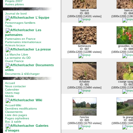
Projets 2007
Autres pilotes
haricot
haricot
Journal de bord
ID: 683
ID: 684
(1600x1200) [14101 visites]
(1600x1200) [1361
L'équipe
Personnages familiers
Trolls
Les
partenaires
Partenaires en France
Partenaires internationaux
Acteurs locaux
betteraves
groseilles r
La presse
ID: 687
ID: 688
(1600x1200) [12286 visites]
(1600x1200) [1334
La Manche Libre
La semaine du DD
Ouest France
Documents
utiles
Documents à télécharger
échalote
courge spag
Accueil
ID: 691
ID: 692
Nous contacter
(1600x1200) [13484 visites]
(1600x1200) [1330
Calendrier
Users map
Mobile
Wiki
Accueil-Wiki
Dernières modifications
Classements
Liste des pages
l'enclos
la grang
Pages orphelines
ID: 695
ID: 696
Bac à sable
(1600x1200) [11753 visites]
(1600x1200) [1183
Galeries
d'images