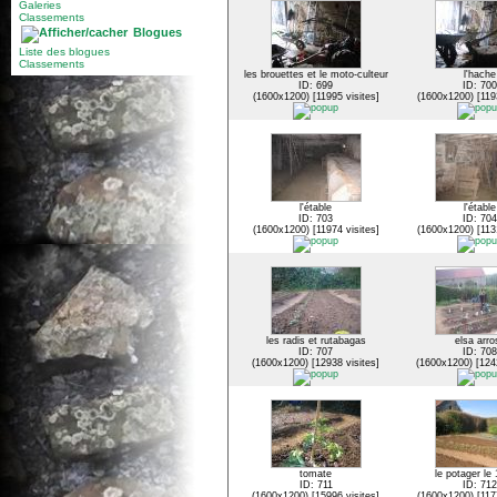
Galeries
Classements
Blogues
Liste des blogues
Classements
les brouettes et le moto-culteur
l'hache
ID: 699
ID: 700
(1600x1200) [11995 visites]
(1600x1200) [1193
l'étable
l'étable
ID: 703
ID: 704
(1600x1200) [11974 visites]
(1600x1200) [1131
les radis et rutabagas
elsa arro
ID: 707
ID: 708
(1600x1200) [12938 visites]
(1600x1200) [1242
tomate
le potager le 
ID: 711
ID: 712
(1600x1200) [15996 visites]
(1600x1200) [1177