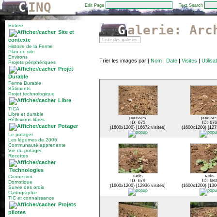
C
INQ
Edit Page
Text Search
Entree
Galerie: Ar
Site et
contexte
Liste des galeries
Histoire de la Ferme
Plan du site
Environs
Trier les images par
[
Nom
|
Date
|
Visites
|
Utilisa
Projets périphériques
Projet
Durable
Ferme Durable
Bâtiments
Projet technologique
Libre
TICA
Libre et durable
pousses
pousse
Réflexions libres
ID: 675
ID: 676
Potager
(1600x1200) [16672 visites]
(1600x1200) [1275
Le potager
Les légumes de 2006
Communauté apprenante
Vie du potager
Recettes
Technologies
radis
radis
Connexion
ID: 679
ID: 680
Domotique
(1600x1200) [12936 visites]
(1600x1200) [1300
Survie des ordis
Cartographie
TIC et connaissance
Projets
pilotes